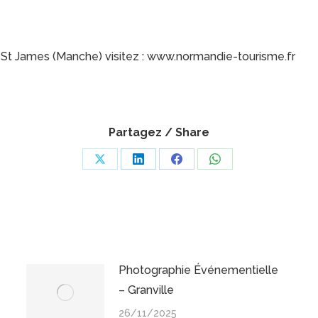
 à St James (Manche) visitez : www.normandie-tourisme.fr
Partagez / Share
Share
Share
Share
Share
on
on
on
on
X
LinkedIn
Facebook
WhatsApp
Photographie Événementielle
– Granville
26/11/2025