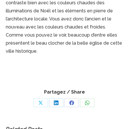
contraste bien avec les couleurs chaudes des
illuminations de Noël et les éléments en pierre de
l’architecture locale. Vous avez donc l’ancien et le
nouveau avec les couleurs chaudes et froides.
Comme vous pouvez le voir, beaucoup d’entre elles
présentent le beau clocher de la belle église de cette
ville historique.
Partagez / Share
Share
Share
Share
Share
on
on
on
on
X
LinkedIn
Facebook
WhatsApp