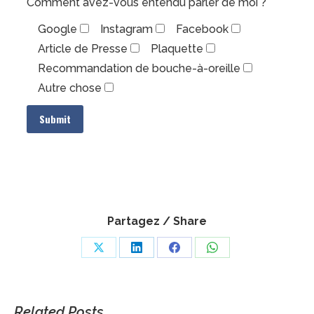
Comment avez-vous entendu parler de moi ?
Google
Instagram
Facebook
Article de Presse
Plaquette
Recommandation de bouche-à-oreille
Autre chose
Partagez / Share
Share
Share
Share
Share
on
on
on
on
X
LinkedIn
Facebook
WhatsApp
Related Posts