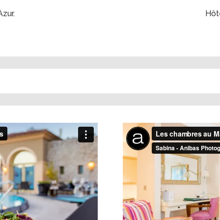
Azur.
Hôte
m