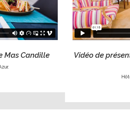
e Mas Candille
Vidéo de présen
Azur.
Hôte
m