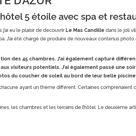
TE D’AZUR
hôtel 5 étoile avec spa et restau
’ai eu le plaisir de decouvrir
Le Mas Candille
dans le joli v
pa. J’ai été chargé de produire de nouveaux contenus photo et 
lection des 45 chambres. J’ai également capturé différ
el aux visiteurs potentiels. J’ai également passé une soi
photos du coucher de soleil au bord de leur belle piscin
 chacune ayant un thème différent. Certaines comprenaient 
ines, les chambres et les terrains de l’hôtel. Le deuxième art