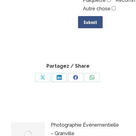
Plaquette
Recomma
Autre chose
Partagez / Share
Share
Share
Share
Share
on
on
on
on
X
LinkedIn
Facebook
WhatsApp
Photographie Événementielle
– Granville