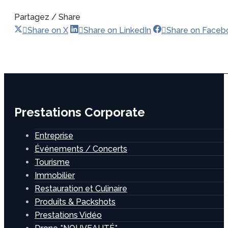
Partagez / Share
Share
Share
Share on X
Share on LinkedIn
Share on Faceb
on
on
X
LinkedIn
Prestations Corporate
Entreprise
Événements / Concerts
Tourisme
Immobilier
Restauration et Culinaire
Produits & Packshots
Prestations Vidéo