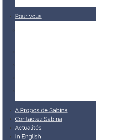
Pour vous
Demandes en mariage au Mont-
Saint-Michel
Couples
Mariage
Nouveau-né
Familles
A Propos de Sabina
Contactez Sabina
Actualités
In English