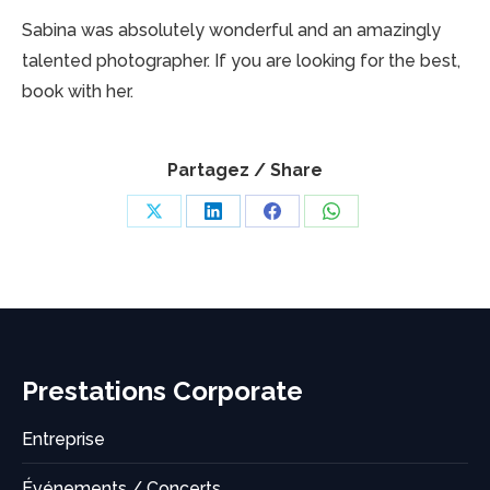
Sabina was absolutely wonderful and an amazingly
talented photographer. If you are looking for the best,
book with her.
Partagez / Share
Share
Share
Share
Share
on
on
on
on
X
LinkedIn
Facebook
WhatsApp
Prestations Corporate
Entreprise
Événements / Concerts