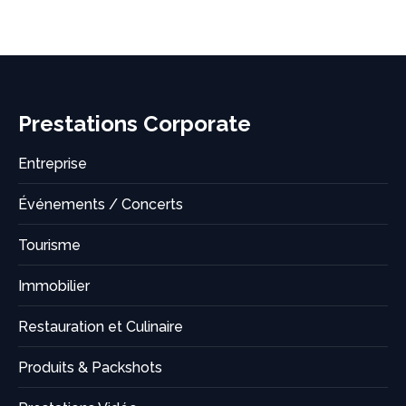
on
on
on
on
X
LinkedIn
Facebook
WhatsApp
Prestations Corporate
Entreprise
Événements / Concerts
Tourisme
Immobilier
Restauration et Culinaire
Produits & Packshots