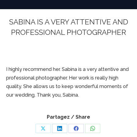
SABINA IS A VERY ATTENTIVE AND
PROFESSIONAL PHOTOGRAPHER
You are here:
I highly recommend her. Sabina is a very attentive and
professional photographer. Her work is really high
quality. She allows us to keep wonderful moments of
our wedding. Thank you, Sabina.
Partagez / Share
Share
Share
Share
Share