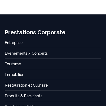
on
on
on
on
X
LinkedIn
Facebook
WhatsApp
Prestations Corporate
Entreprise
Événements / Concerts
Tourisme
Immobilier
Restauration et Culinaire
Produits & Packshots