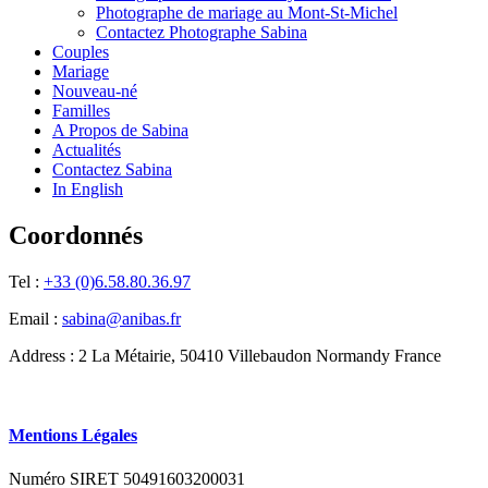
Photographe de mariage au Mont-St-Michel
Contactez Photographe Sabina
Couples
Mariage
Nouveau-né
Familles
A Propos de Sabina
Actualités
Contactez Sabina
In English
Coordonnés
Tel :
+33 (0)6.58.80.36.97
Email :
sabina@anibas.fr
Address : 2 La Métairie, 50410 Villebaudon Normandy France
Mentions Légales
Numéro SIRET 50491603200031