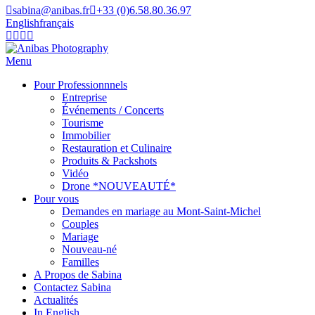
sabina@anibas.fr
+33 (0)6.58.80.36.97
English
français
Facebook
Linkedin
Instagram
Vimeo
page
page
page
page
opens
opens
opens
opens
Menu
in
in
in
in
Pour Professionnnels
new
new
new
new
Entreprise
window
window
window
window
Événements / Concerts
Tourisme
Immobilier
Restauration et Culinaire
Produits & Packshots
Vidéo
Drone *NOUVEAUTÉ*
Pour vous
Demandes en mariage au Mont-Saint-Michel
Couples
Mariage
Nouveau-né
Familles
A Propos de Sabina
Contactez Sabina
Actualités
In English