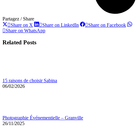
Partagez / Share
Share
Share
Share
Share on X
Share on LinkedIn
Share on Facebook
on
on
on
Share
Share on WhatsApp
X
LinkedIn
Faceb
on
WhatsApp
Related Posts
15 raisons de choisir Sabina
06/02/2026
Photographie Événementielle – Granville
26/11/2025