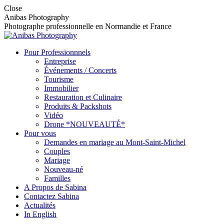
Skip
Close
to
Anibas Photography
content
Photographe professionnelle en Normandie et France
Pour Professionnnels
Entreprise
Événements / Concerts
Tourisme
Immobilier
Restauration et Culinaire
Produits & Packshots
Vidéo
Drone *NOUVEAUTÉ*
Pour vous
Demandes en mariage au Mont-Saint-Michel
Couples
Mariage
Nouveau-né
Familles
A Propos de Sabina
Contactez Sabina
Actualités
In English