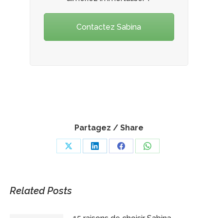
Contactez Sabina
Partagez / Share
Share
Share
Share
Share
on
on
on
on
X
LinkedIn
Facebook
WhatsApp
Related Posts